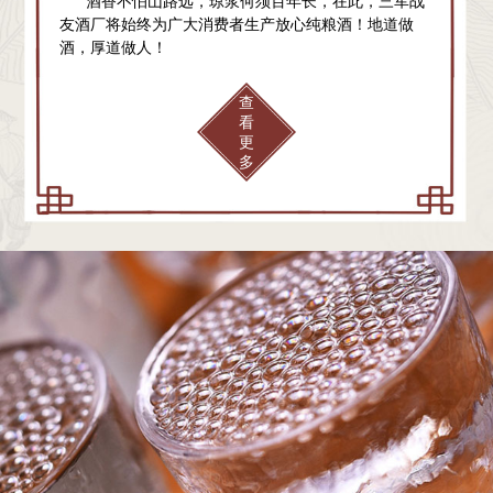
酒香不怕山路远，琼浆何须百年长，在此，三军战
友酒厂将始终为广大消费者生产放心纯粮酒！地道做
酒，厚道做人！
查
看
更
多