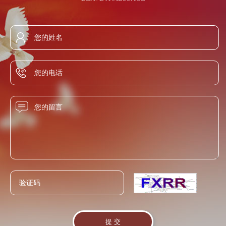
断迎合社会主流价值取向，满足现代消费者的心理需求，内
定，60%vol蒸馏酒的铅含量不得超过0.5mg/L（以Pb计）。铅
的呈香成分非常复杂，究竟它的主体香是什么，还没有探究
塑企业性格，外求市场认同，真正将白酒的历史价值转化为
超标会引起中毒。 6、氰化物，国标规定，低于
出来，所以现在市场上多数兑制酒都是浓香较多，闻起来，
行业发展动力。 讲求文化诚信、践行文化使命，积极推动白
8.0mg/L(以HCN计)，而自己的标准低于7.0 mg/L. 铧子陈酿
喝起来都特别香。这种香飘于酒外，而纯粮酿造的酒香蕴含
酒文化的繁荣与进步；与时俱进，勇于创新，倡导和谐、健
高标准，严要求自己的产品，卫生指标普遍远远低于国家标
于酒体之内。这种酒的香是慢慢咀嚼、回味、香感雅致而悠
康的新型酒文化，着力表现积极向上的人文风采与时代风
准。赋予了铧子陈酿清亮透明、酱香兼有陈香、幽雅舒适、
长。
貌，不断为人们创造具有文化价值的精神财富。 白酒的灵魂
绵柔醇厚、回味悠长的风格特色。
在于文化，有了文化内核，白酒才具备了物质和精神的双重
属性，得以与民族发展荣辱与共，与人民感情紧密相连。 提
升白酒的文化价值，我们应该主动践行文化使命，发挥白酒
文化在社会中的积极作用，通过白酒文化的诉求与传播，反
映时代风貌，以白酒文化创新促进社会文明进步。我们要把
握时代潮流，拓宽文化视野，将白酒品牌的文化诉求置于中
华民族伟大复兴的时代背景下，充分表现白酒行业的追求与
信念，对优良的传统白酒文化加以继承创新，使之能充分适
应现代生活需求，契合大众情感，振奋国人精神。 健康、文
明的饮酒方式，既需要文化层面的积极引导，也需要技术环
节的创新支持。我们要进一步加强对“适度饮酒，有益健康”的
科学分析与研究，为消费者健康饮酒提供更加具体的指导依
据；并积极进行白酒品鉴、酒道、酒礼的研究和传播，为消
费者健康饮酒提供正确的方式引导。 白酒发展至今，与社会
进步密切相关，对社会责任的自觉担当，使白酒始终与广大
人民的利益、感情紧紧联系在一起，动力充沛，欣欣向荣。