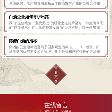
兑而成的，未添加食用酒精及非白酒发酵产生的呈香呈味物
质，具有酱香型风格的白酒。纯粮酿造、不添加任何添加剂
和自己的工艺特色，赋予了铧子白酒度高不酽、度低不淡，
白酒企业如何寻求出路
酒体醇厚，回味悠长，饮后不上头的特点，实现了白酒低醉
度化的质量要求。 由于酿酒原料多种多样，酿造方法也
我们“诚信经营，童叟无欺”的经营之道传承至今，衍生为今天
各有特色，酒的香气特征各有千秋，故白酒分类方法有很
的“以质量求生存，靠信誉求发展”的经营准则。铧子佳酿 提
多。 按新的国家标准，将蒸馏酒分为白酒和其它蒸馏酒。
升白酒的品质价值，首先要坚持品质诚信，为消费者提供便
白酒的定义是：以曲类、酒母为糖化发酵剂，利用淀粉质
捷可靠的品质判断依据，使消费者对白酒品质可鉴、可感、
(糖质)原料，经蒸煮、糖化、发酵、蒸馏、陈酿和勾兑而酿制
陈酿白酒的指标
可查。我们须有决心、有勇气去打破行业的“潜规则”，将白酒
而成的各类白酒。 其它蒸馏酒 其它蒸馏的定义是：以谷
生产与质量的内涵真实呈现给消费者，自觉接受公众监督，
白酒的卫生指标远远高于国家规定的标准。 1、感官。白
物、薯类、葡萄及其它水果为原料，经发酵、蒸馏而酿制而
而不是出于利益目的而蒙蔽、误导消费者。 恪守品质，诚
酒质量的优劣主要通过物理、化学分析和感官检验的方法来
成的、高度（含酒精18~40%）酒.按所用的原料不同，又有白
心酿造，使白酒质量与风味不断适应消费者嗜好，为不同人
判定，正确的反映出酒的色、香、味的内容，须依靠人的感
兰地、威士忌、俄得克和其它蒸馏酒（如朗姆酒）。下面主
群奉献优美的饮酒体验，确保白酒品质价值的回归和延续。
官鉴定。白酒的感官质量包括色、香、味、格四个部分。要
要介绍白酒种类。现代将白酒分为固态法白酒、固液结合法
品质价值是白酒的立足之本、发展之基，在任何时候，我们
通过眼、鼻、舌三方面的形象来判断酒体。 具体指标：色
白酒和液态法白酒三类。 国家标准规定浓、清、酱等国家
查
都要坚守品质价值不放松，坚持品质诚实以及相关的传播引
泽：无色或微黄，清亮透明，无明显悬浮物，无沉淀。 香
几大香型白酒，以粮谷等为主要原料，经糖化、固态发酵、
看
导，争取更多公众对白酒品质的关注和信任，使白酒牢牢扎
气：酱香香气，幽雅细腻，余香绵长。 口味：酱香口味，
蒸馏、贮存、勾兑而成的，未添加食用酒精及非白酒发酵产
更
根于消费者，质量安全步伐稳健。 白酒品质创新是一个系统
醇厚绵甜，爽净，香味协调，余味悠长。 风格：具有本品
生的呈香呈味物质，具有其自身特点的白酒。这也就规定了
多
性的工程，我们应该积极保护和营造良好的生态环境，加强
的典型风格特色。 2、酒精度。在20℃时，100mL酒样中
国家名酒是纯粮酿 造，并且不含食用酒精及非白酒发酵产生
对原料品质的监督管理，将传统工艺不断与现代科技相结
含有酒精的毫升数或100g酒样中含有的酒精的克数。 3、
的呈香呈味物质。这也就形成了各大名酒自己的香感、口
合；我们要更加贴近市场，以消费者的体验和需求为导向，
固形物。白酒固形物是指在100~105℃下测定，经蒸发排除乙
味、风格特征。这完全不同于市场上的一些兑制酒，这些兑
优化白酒口感、创新白酒的风味及饮用方式；我们还应该共
醇、水分和其他挥发性组分后的残留物。 4、甲醇。国家
制酒以食用酒精作为基酒，添加一些香精香料，添加一定量
同倡导科学、健康、文明的饮酒方式，教育引导公众正确地
标准规定，以谷类为原料的白酒中甲醇含量不得超过
的己酸乙酯，就成了浓香型白酒，添加一定量的乙酸乙酯，
在线留言
品鉴白酒。 我们要认真传承白酒酿造工艺，精心维护建设白
0.6g/L（折成酒度为100%vol计，下同），以薯干及代用品为
就成了清香型白酒。想调什么酒，就把相应的主体香成分加
酒的历史文物，同时以历史价值表现白酒的内涵与品位，不
原料的白酒中甲醇含量不得超过2.0g/L。 5、铅。国标规
LEAVE A MESSAGE
里面。但酱香型白酒一直以来，是调不出来，因为酱香型酒