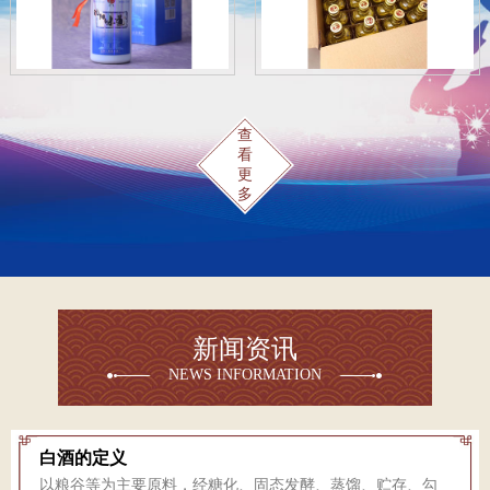
查
看
更
多
新闻资讯
NEWS INFORMATION
白酒的定义
以粮谷等为主要原料，经糖化、固态发酵、蒸馏、贮存、勾