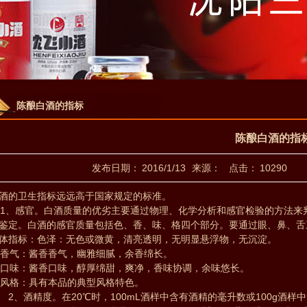
陈酿白酒的指标
陈酿白酒的指
发布日期：
2016/1/13
来源：
点击：
10290
酒的卫生指标远远高于国家规定的标准。
、感官。白酒质量的优劣主要通过物理、化学分析和感官检验的方法来
鉴定。白酒的感官质量包括色、香、味、格四个部分。要通过眼、鼻、舌
体指标：色泽：无色或微黄，清亮透明，无明显悬浮物，无沉淀。
气：酱香香气，幽雅细腻，余香绵长。
味：酱香口味，醇厚绵甜，爽净，香味协调，余味悠长。
格：具有本品的典型风格特色。
、酒精度。在20℃时，100mL酒样中含有酒精的毫升数或100g酒样