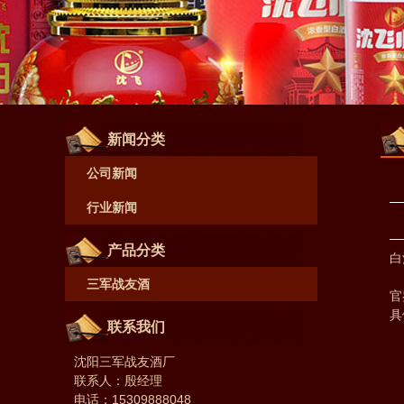
新闻分类
公司新闻
行业新闻
产品分类
白
1
三军战友酒
官
具
联系我们
香
口
沈阳三军战友酒厂
风
联系人：殷经理
2
电话：15309888048