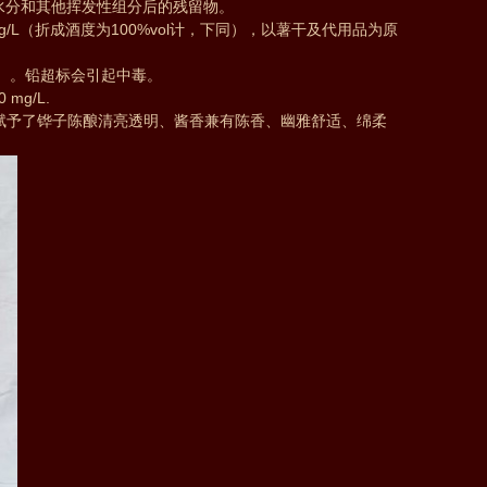
水分和其他挥发性组分后的残留物。
L（折成酒度为100%vol计，下同），以薯干及代用品为原
b计）。铅超标会引起中毒。
mg/L.
赋予了铧子陈酿清亮透明、酱香兼有陈香、幽雅舒适、绵柔