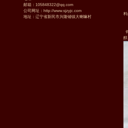
3
邮箱：
105848322@qq.com
4
公司网址：
http://www.sjzyjc.com
料
地址：辽宁省新民市兴隆铺镇大喇嘛村
5
6
铧
醇