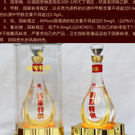
、固形物。白酒固形物是指在100~105℃下测定，经蒸发排除乙醇、
、甲醇。国家标准规定，以谷类为原料的白酒中甲醇含量不得超过0.6g/
的白酒中甲醇含量不得超过2.0g/L。
、铅。国标规定，60%vol蒸馏酒的铅含量不得超过0.5mg/L（以P
、氰化物，国标规定，低于8.0mg/L(以HCN计)，而自己的标准低于7.0 
子陈酿高标准，严要求自己的产品，卫生指标普遍远远低于国家标准。
厚、回味悠长的风格特色。